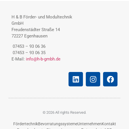
H & B Förder- und Modultechnik
GmbH
Freudenstädter Straße 14
72227 Egenhausen
07453 – 93 06 36
07453 – 93 06 35
E-Mail:
info@h-b-gmbh.de
© 2026 All rights Reserved.
Fördertechnik
Bevorratungssysteme
Unternehmen
Kontakt